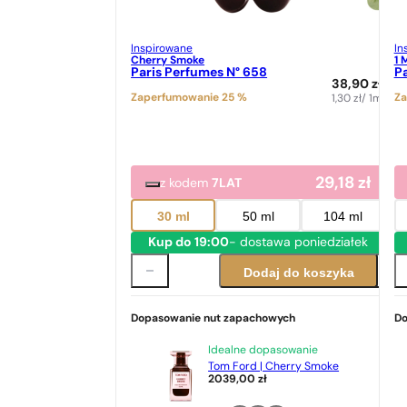
Inspirowane
In
Cherry Smoke
1 
Paris Perfumes N° 658
Pa
38,90
zł
Zaperfumowanie 25 %
Za
1,30
zł
/ 1ml
29,18
zł
z kodem
7LAT
30 ml
50 ml
104 ml
Kup do 19:00
- dostawa poniedziałek
Dodaj do koszyka
Dopasowanie nut zapachowych
Do
Idealne dopasowanie
Tom Ford | Cherry Smoke
2039,00
zł