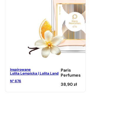
Inspirowane
Paris
Lolita Lempicka | Lolita Land
Perfumes
N° 676
38,90
zł