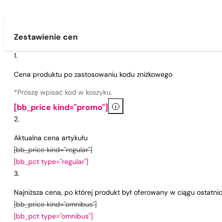
Zestawienie cen
Cena produktu po zastosowaniu kodu zniżkowego
*Proszę wpisać kod w koszyku.
i
[bb_price kind="promo"]
Aktualna cena artykułu
[bb_price kind="regular"]
[bb_pct type="regular"]
Najniższa cena, po której produkt był oferowany w ciągu ostatn
[bb_price kind="omnibus"]
[bb_pct type="omnibus"]