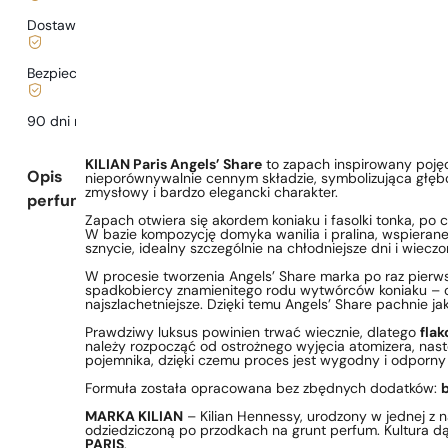
Dostawa już
od 6,99 zł
.
Bezpieczne zakupy i płatności
90 dni na
przetestowanie
zapachu
KILIAN Paris Angels’ Share
to zapach inspirowany pojęc
Opis
nieporównywalnie cennym składzie, symbolizująca głębo
zmysłowy i bardzo elegancki charakter.
perfum
Zapach otwiera się akordem koniaku i fasolki tonka, po
W bazie kompozycję domyka wanilia i pralina, wspieran
sznycie, idealny szczególnie na chłodniejsze dni i wieczo
W procesie tworzenia Angels’ Share marka po raz pier
spadkobiercy znamienitego rodu wytwórców koniaku – or
najszlachetniejsze. Dzięki temu Angels’ Share pachnie jak
Prawdziwy luksus powinien trwać wiecznie, dlatego
fla
należy rozpocząć od ostrożnego wyjęcia atomizera, nas
pojemnika, dzięki czemu proces jest wygodny i odporny 
Formuła została opracowana bez zbędnych dodatków:
MARKA KILIAN
– Kilian Hennessy, urodzony w jednej z n
odziedziczoną po przodkach na grunt perfum. Kultura d
PARIS
.