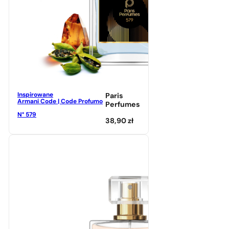
Inspirowane
Paris
Armani Code | Code Profumo
Perfumes
N° 579
38,90
zł