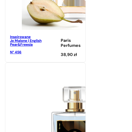
Inspirowane
Paris
Jo Malone | English
Pear&Freesia
Perfumes
N° 456
38,90
zł