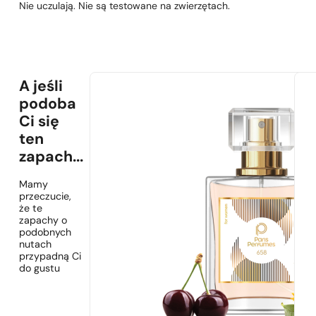
Nie uczulają. Nie są testowane na zwierzętach.
A jeśli
podoba
Ci się
ten
zapach...
Mamy
przeczucie,
że te
zapachy o
podobnych
nutach
przypadną Ci
do gustu