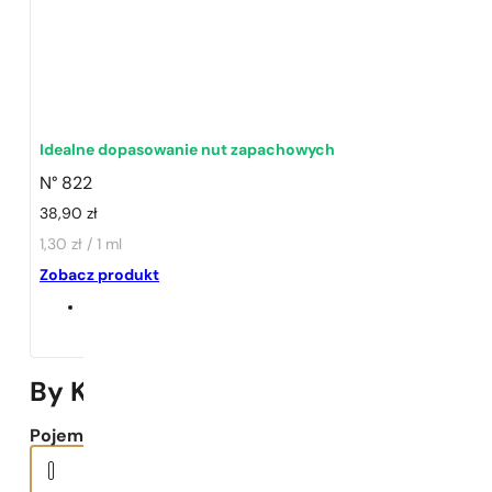
Idealne dopasowanie nut zapachowych
1 - 3 szt.
4 szt. za
1 grosz!
N° 822
38,90
zł
1,30 zł / 1 ml
Zobacz produkt
By Kilian | Angels’ Share
Pojemność: