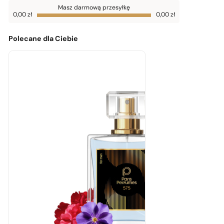
Do
Masz darmową przesyłkę
darmowej
0,00
zł
0,00
zł
dostawy
brakuje
0,00
zł
Polecane dla Ciebie