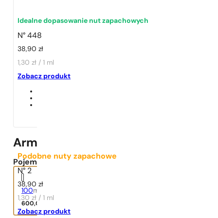
Idealne dopasowanie nut zapachowych
N° 448
38,90
zł
1,30 zł / 1 ml
1 - 3 szt.
4 szt. za
1 grosz!
Zobacz produkt
Armani | Si Fiori
Podobne nuty zapachowe
Pojemność:
N° 2
38,90
zł
100
ml
1,30 zł / 1 ml
600,00
zł
Zobacz produkt