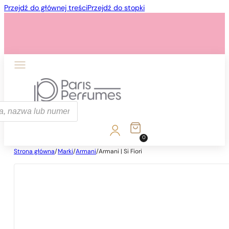
Przejdź do głównej treści
Przejdź do stopki
ka
0
Strona główna
/
Marki
/
Armani
/
Armani | Si Fiori
1 - 3 szt.
4 szt. za
1 grosz!