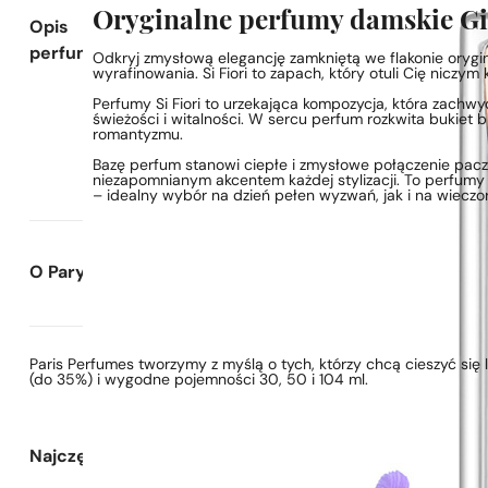
Oryginalne perfumy damskie Gio
Opis
perfum
Odkryj zmysłową elegancję zamkniętą we flakonie orygin
wyrafinowania. Si Fiori to zapach, który otuli Cię nicz
Perfumy Si Fiori to urzekająca kompozycja, która zachwy
świeżości i witalności. W sercu perfum rozkwita bukiet b
romantyzmu.
Bazę perfum stanowi ciepłe i zmysłowe połączenie paczuli,
niezapomnianym akcentem każdej stylizacji. To perfumy s
– idealny wybór na dzień pełen wyzwań, jak i na wieczo
O Paryskie Perfumy
Paris Perfumes tworzymy z myślą o tych, którzy chcą cieszyć si
(do 35%) i wygodne pojemności 30, 50 i 104 ml.
Najczęściej zadawane pytania