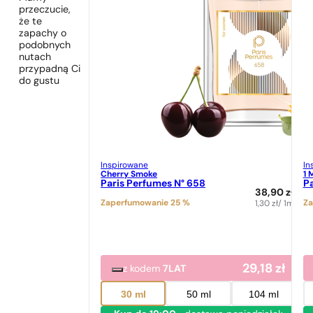
przeczucie,
że te
zapachy o
podobnych
nutach
przypadną Ci
do gustu
Inspirowane
In
Cherry Smoke
1 
Paris Perfumes N° 658
Pa
38,90
zł
Zaperfumowanie 25 %
Za
1,30
zł
/ 1ml
29,18
zł
z kodem
7LAT
30 ml
50 ml
104 ml