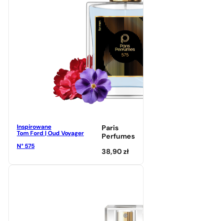
Inspirowane
Paris
Tom Ford | Oud Voyager
Perfumes
N° 575
38,90
zł