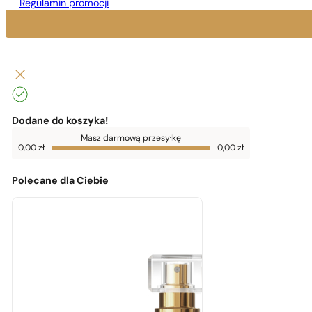
Regulamin promocji
Dodane do koszyka!
Do
Masz darmową przesyłkę
darmowej
0,00
zł
0,00
zł
dostawy
brakuje
0,00
zł
Polecane dla Ciebie