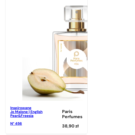
Inspirowane
Paris
Jo Malone | English
Pear&Freesia
Perfumes
N° 456
38,90
zł