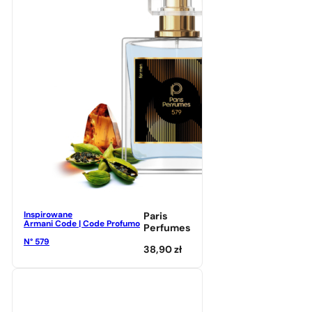
Inspirowane
Paris
Armani Code | Code Profumo
Perfumes
N° 579
38,90
zł