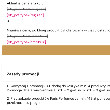
Aktualna cena artykułu
[bb_price kind="regular"]
[bb_pct type="regular"]
Najniższa cena, po której produkt był oferowany w ciągu ostatn
[bb_price kind="omnibus"]
[bb_pct type="omnibus"]
Zasady promocji
1. Skorzystaj z promocji
3+1
: dodaj do koszyka min. 4 produkty P
Promocja działa wielokrotnie: 8 szt. = 2 gratisy, 12 szt. = 3 gra
2. Przy zakupie produktów Paris Perfumes za min. 149 zł po r
przekroczeniu progu.