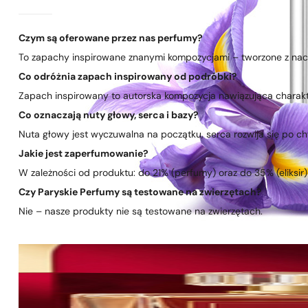
Czym są oferowane przez nas perfumy?
To zapachy inspirowane znanymi kompozycjami – tworzone z nacis
Co odróżnia zapach inspirowany od podróbki?
Zapach inspirowany to autorska kompozycja nawiązująca charakte
Co oznaczają nuty głowy, serca i bazy?
Nuta głowy jest wyczuwalna na początku, serca rozwija się po chwi
Jakie jest zaperfumowanie?
W zależności od produktu: do 21% (perfumy) oraz do 35% (eliksir)
Czy Paryskie Perfumy są testowane na zwierzętach?
Nie – nasze produkty nie są testowane na zwierzętach.