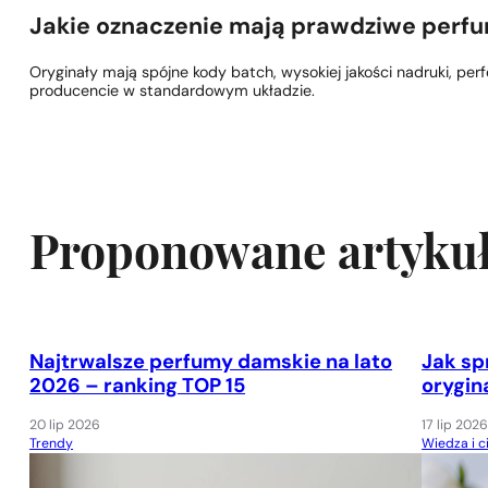
Jakie oznaczenie mają prawdziwe perf
Oryginały mają spójne kody batch, wysokiej jakości nadruki, per
producencie w standardowym układzie.
Proponowane artyku
Najtrwalsze perfumy damskie na lato
Jak sp
2026 – ranking TOP 15
orygin
20 lip 2026
17 lip 202
Trendy
Wiedza i c