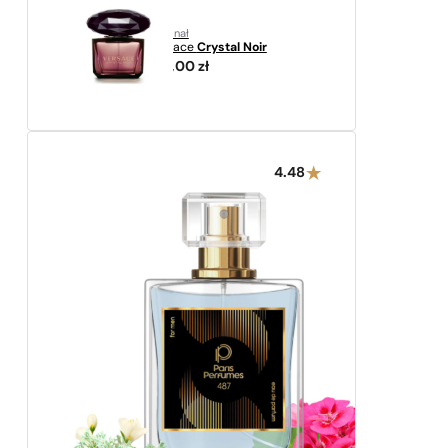
oryginał
Versace
Crystal Noir
319,00
zł
4.48