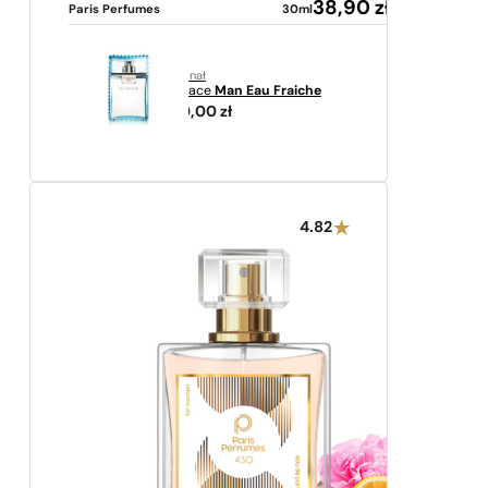
38,90
zł
Paris Perfumes
30ml
oryginał
Versace
Man Eau Fraiche
230,00
zł
4.82