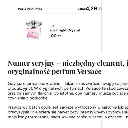
4,29
zł
Paris Perfumes
1.8ml
oryginał
Versace
Bright Crystal
299,00
zł
Numer seryjny – niezbędny element, j
oryginalność perfum Versace
Gdy już ocenisz opakowanie i flakon, czas zwrócić uwagę na jed
produkcyjny). W oryginalnych perfumach Versace ten kod zawsze
oraz na samym flakonie. Co istotne, oba numery muszą być ident
czynienia z podróbką.
Prawdziwy batch code jest zawsze wytłoczony w kartonie lub s
precyzyjnie i nie ściera się nawet przy intensywnym użytkowan
mają kody rozmazane, nadrukowane tanim tuszem, a czasem… ni