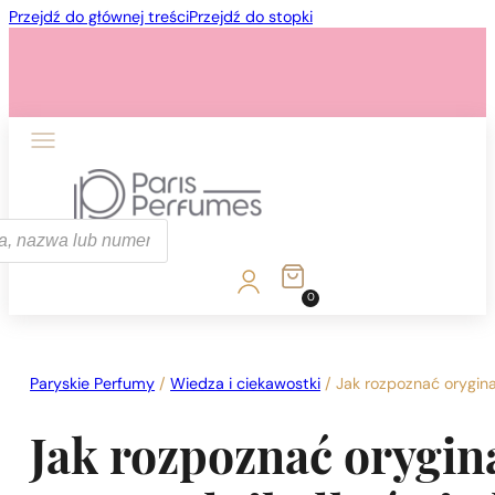
Przejdź do głównej treści
Przejdź do stopki
ka
0
1 - 3 szt.
4 szt. za
1 grosz!
Paryskie Perfumy
/
Wiedza i ciekawostki
/
Jak rozpoznać orygin
Jak rozpoznać orygi