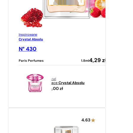
Inspirowane
Crystal Absolu
N° 430
4,29
zł
Paris Perfumes
1.8ml
oryginał
Versace
Crystal Absolu
259,00
zł
4.63