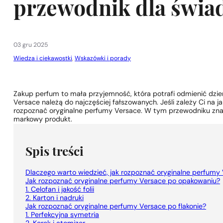
przewodnik dla świ
03 gru 2025
Wiedza i ciekawostki
,
Wskazówki i porady
1 - 3 szt.
4 szt. za
1 grosz!
Zakup perfum to mała przyjemność, która potrafi odmienić dzie
Versace należą do najczęściej fałszowanych. Jeśli zależy Ci na ja
rozpoznać oryginalne perfumy Versace. W tym przewodniku znaj
markowy produkt.
Spis treści
Dlaczego warto wiedzieć, jak rozpoznać oryginalne perfumy
Jak rozpoznać oryginalne perfumy Versace po opakowaniu?
1. Celofan i jakość folii
2. Karton i nadruki
Jak rozpoznać oryginalne perfumy Versace po flakonie?
1. Perfekcyjna symetria