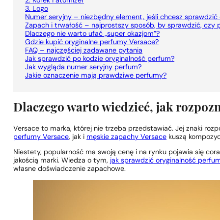
2. Korek i atomizer
3. Logo
Numer seryjny – niezbędny element, jeśli chcesz sprawdzić
Zapach i trwałość – najprostszy sposób, by sprawdzić, czy 
Dlaczego nie warto ufać „super okazjom”?
Gdzie kupić oryginalne perfumy Versace?
FAQ – najczęściej zadawane pytania
Jak sprawdzić po kodzie oryginalność perfum?
Jak wygląda numer seryjny perfum?
Jakie oznaczenie mają prawdziwe perfumy?
Dlaczego warto wiedzieć, jak rozpoz
Versace to marka, której nie trzeba przedstawiać. Jej znaki r
perfumy Versace
, jak i
męskie zapachy Versace
kuszą kompozycja
Niestety, popularność ma swoją cenę i na rynku pojawia się cora
jakością marki. Wiedza o tym,
jak sprawdzić oryginalność perfu
własne doświadczenie zapachowe.