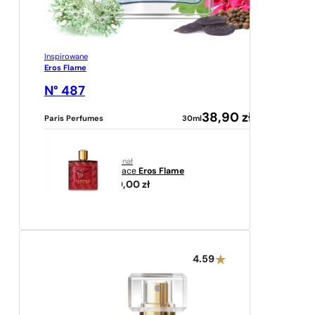
Inspirowane
Eros Flame
N° 487
38,90
zł
Paris Perfumes
30ml
oryginał
Versace
Eros Flame
389,00
zł
4.59