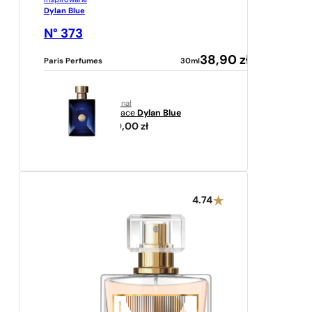
Inspirowane
Dylan Blue
N° 373
38,90
zł
Paris Perfumes
30ml
oryginał
Versace
Dylan Blue
349,00
zł
4.74