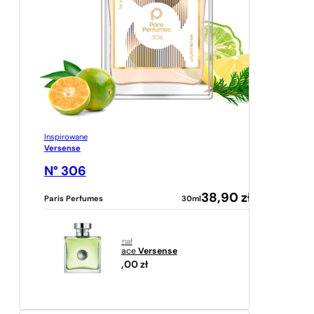
Inspirowane
Versense
N° 306
38,90
zł
Paris Perfumes
30ml
oryginał
Versace
Versense
279,00
zł