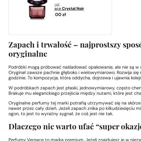
oryginał
Versace
Crystal Noir
319,00
zł
Zapach i trwałość – najprostszy spos
oryginalne
Podróbki mogą próbować naśladować opakowanie, ale nie są w st
Oryginał zawsze pachnie głęboko i wielowymiarowo. Rozwija się n
godzinie. To kompozycja, która oddycha, dojrzewa i ujawnia kole
W podróbkach zapach jest płaski, jednowymiarowy, często chemic
Brakuje mu eleganckiego przejścia między nutami, które jest ch
Oryginalne perfumy tej marki potrafią utrzymywać się na skórze
nawet przez cały dzień. Jeżeli zapach znika po kilkudziesięciu 
ogon, to jest to wyraźny sygnał, że coś jest nie tak.
Dlaczego nie warto ufać “super okaz
Perfumy Versace to marka premium. Jeżeli znajdujesz je w niezw