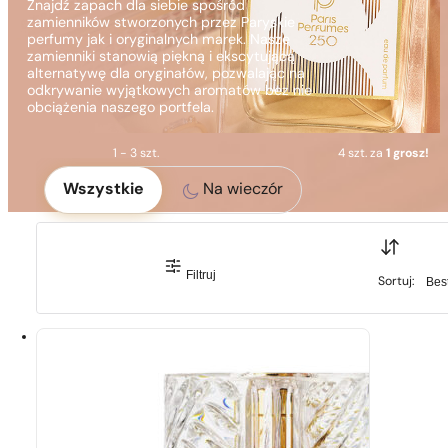
Znajdź zapach dla siebie spośród
zamienników stworzonych przez Paryskie
perfumy jak i oryginalnych marek. Nasze
zamienniki stanowią piękną i ekscytującą
alternatywę dla oryginałów, pozwalając na
odkrywanie wyjątkowych aromatów bez nie
obciążenia naszego portfela.
1 - 3 szt.
4 szt. za
1 grosz!
Okoliczność
Wszystkie
Na wieczór
Sortuj
Filtruj
Sortuj
Sortuj: