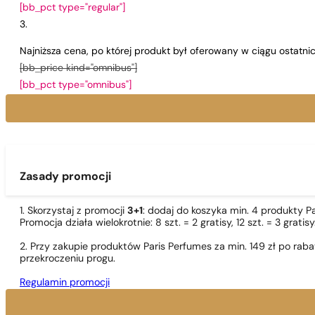
[bb_pct type="regular"]
Najniższa cena, po której produkt był oferowany w ciągu ostatn
[bb_price kind="omnibus"]
[bb_pct type="omnibus"]
Zasady promocji
1. Skorzystaj z promocji
3+1
: dodaj do koszyka min. 4 produkty P
Promocja działa wielokrotnie: 8 szt. = 2 gratisy, 12 szt. = 3 gra
2. Przy zakupie produktów Paris Perfumes za min. 149 zł po r
przekroczeniu progu.
Regulamin promocji