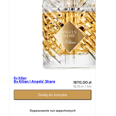
By Kilian
By Kilian | Angels’ Share
1870,00
zł
18,70
zł
/ 1ml
Dodaj do koszyka
Dopasowanie nut zapachowych