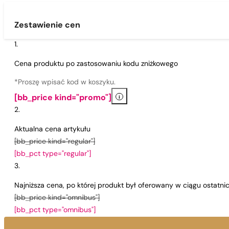
Zestawienie cen
Cena produktu po zastosowaniu kodu zniżkowego
*Proszę wpisać kod w koszyku.
i
[bb_price kind="promo"]
Aktualna cena artykułu
[bb_price kind="regular"]
[bb_pct type="regular"]
Najniższa cena, po której produkt był oferowany w ciągu ostatn
[bb_price kind="omnibus"]
[bb_pct type="omnibus"]