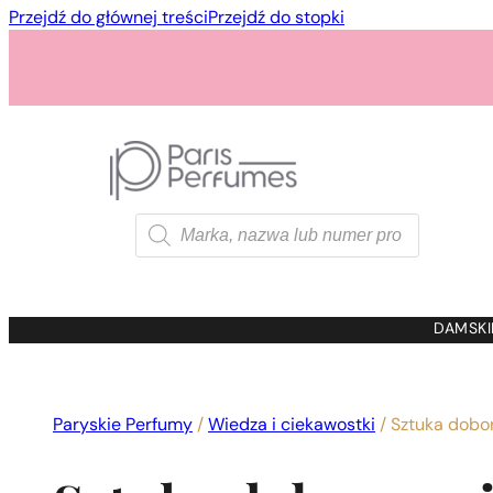
Przejdź do głównej treści
Przejdź do stopki
Wyszukiwarka
produktów
1 - 3 szt.
4 szt. za
1 gros
DAMSKI
Paryskie Perfumy
/
Wiedza i ciekawostki
/
Sztuka dobo