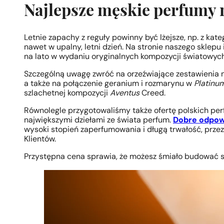
Najlepsze męskie perfumy n
Letnie zapachy z reguły powinny być lżejsze, np. z kate
nawet w upalny, letni dzień. Na stronie naszego sklep
na lato w wydaniu oryginalnych kompozycji światowyc
Szczególną uwagę zwróć na orzeźwiające zestawienia n
a także na połączenie geranium i rozmarynu w
Platinu
szlachetnej kompozycji
Aventus
Creed.
Równolegle przygotowaliśmy także ofertę polskich perf
największymi dziełami ze świata perfum.
Dobre odpow
wysoki stopień zaperfumowania i długą trwałość, prz
Klientów.
Przystępna cena sprawia, że możesz śmiało budować s