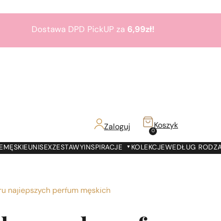
Dostawa DPD PickUP za
6,99zł!
Zamów do 19:00 -
Dostawa jutro!
7000 prezentów
na
7 urodziny
Paris Perfumes!
Bestsellery
3+1
gratis
Koszyk
Zaloguj
z!
0
Dostawa DPD PickUP za
6,99zł!
E
MĘSKIE
UNISEX
ZESTAWY
INSPIRACJE
KOLEKCJE
WEDŁUG RODZ
Zamów do 19:00 -
Dostawa jutro!
7000 prezentów
na
7 urodziny
Paris Perfumes!
ru najlepszych perfum męskich
Bestsellery
3+1
gratis