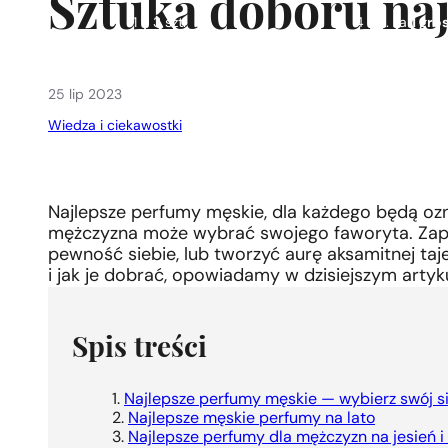
Sztuka doboru na
1 - 3 szt.
4 szt. za
1 gros
25 lip 2023
Wiedza i ciekawostki
Najlepsze perfumy męskie, dla każdego będą ozn
mężczyzna może wybrać swojego faworyta. Za
pewność siebie, lub tworzyć aurę aksamitnej taj
i jak je dobrać, opowiadamy w dzisiejszym artyku
Spis treści
Najlepsze perfumy męskie — wybierz swój s
Najlepsze męskie perfumy na lato
Najlepsze perfumy dla mężczyzn na jesień i