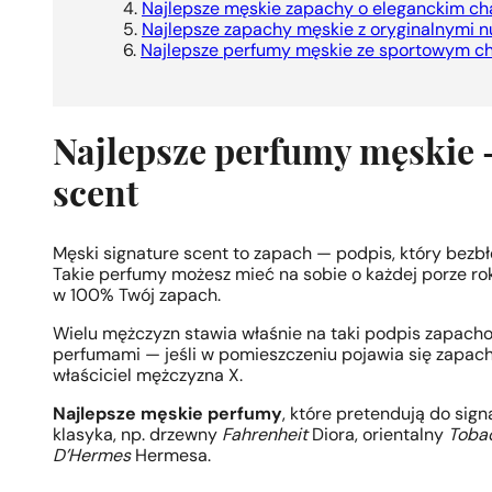
Najlepsze męskie zapachy o eleganckim ch
Najlepsze zapachy męskie z oryginalnymi 
Najlepsze perfumy męskie ze sportowym c
Najlepsze perfumy męskie 
scent
Męski signature scent to zapach — podpis, który bezbłę
Takie perfumy możesz mieć na sobie o każdej porze roku
w 100% Twój zapach.
Wielu mężczyzn stawia właśnie na taki podpis zapacho
perfumami — jeśli w pomieszczeniu pojawia się zapach X
właściciel mężczyzna X.
Najlepsze męskie perfumy
, które pretendują do si
klasyka, np. drzewny
Fahrenheit
Diora, orientalny
Tobac
D’Hermes
Hermesa.