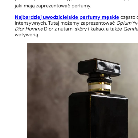
jaki mają zaprezentować perfumy.
Najbardziej uwodzicielskie perfumy męskie
często 
intensywnych. Tutaj możemy zaprezentować
Opium
Yv
Dior Homme
Dior z nutami skóry i kakao, a także
Gentl
wetywerią.