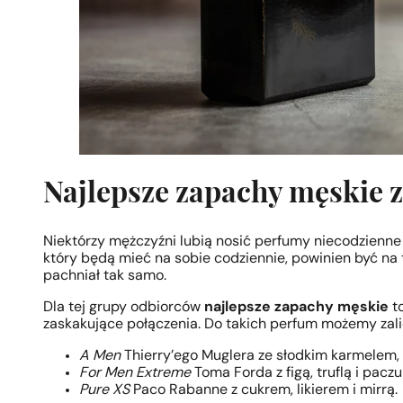
Najlepsze zapachy męskie 
Niektórzy mężczyźni lubią nosić perfumy niecodzienne 
który będą mieć na sobie codziennie, powinien być na ty
pachniał tak samo.
Dla tej grupy odbiorców
najlepsze zapachy męskie
to
zaskakujące połączenia. Do takich perfum możemy zali
A Men
Thierry’ego Muglera ze słodkim karmelem, 
For Men Extreme
Toma Forda z figą, truflą i paczu
Pure XS
Paco Rabanne z cukrem, likierem i mirrą.