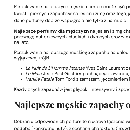
Poszukiwanie najlepszych męskich perfum może być prz
kwestii pięknych zapachów na jesień i zimę oraz tego,
dane perfumy dobrze współgrają nie tylko z nami, ale i
Najlepsze perfumy dla mężczyzn
na jesień i zimę ch
przewagą nut drzewnych, słodkich i dymnych oraz wię
na lato.
Poszukiwania najlepszego męskiego zapachu na chłodn
wyjątkowej trójki:
La Nuit de L’Homme Intense
Yves Saint Laurent z n
Le Male
Jean Paul Gaultier pachnącego lawendą,
Vanille Fatale
Tom Ford z zamszem, jęczmieniem i
Każdy z tych zapachów jest głęboki, intensywny i spow
Najlepsze męskie zapachy 
Dobranie odpowiednich perfum to niełatwe łączenie wi
podoba (konkretne nuty), z cechami charakteru (np. 