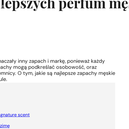
jlepszych perfum mę
z!
aczały inny zapach i markę, ponieważ każdy
pachy mogą podkreślać osobowość, oraz
emnicy. O tym, jakie są najlepsze zapachy męskie
le.
ignature scent
 zimę