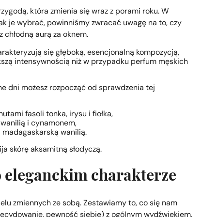
ygodą, która zmienia się wraz z porami roku. W
 jak je wybrać, powinniśmy zwracać uwagę na to, czy
 z chłodną aurą za oknem.
arakteryzują się głęboką, esencjonalną kompozycją,
kszą intensywnością niż w przypadku perfum męskich
e dni możesz rozpocząć od sprawdzenia tej
utami fasoli tonka, irysu i fiołka,
 wanilią i cynamonem,
 madagaskarską wanilią.
ija skórę aksamitną słodyczą.
o eleganckim charakterze
elu zmiennych ze sobą. Zestawiamy to, co się nam
zdecydowanie, pewność siebie) z ogólnym wydźwiękiem,