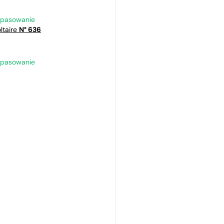
opasowanie
ltaire
N° 636
opasowanie