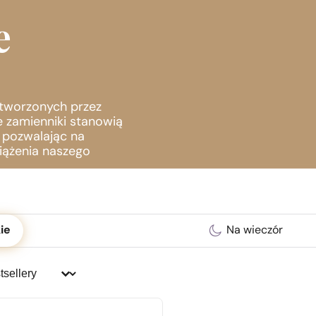
z!
e
stworzonych przez
e zamienniki stanowią
, pozwalając na
iążenia naszego
ć
ie
Na wieczór
j:
j: