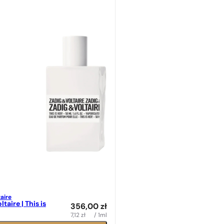
taire
taire | This is
356,00
zł
7,12
zł
/ 1ml