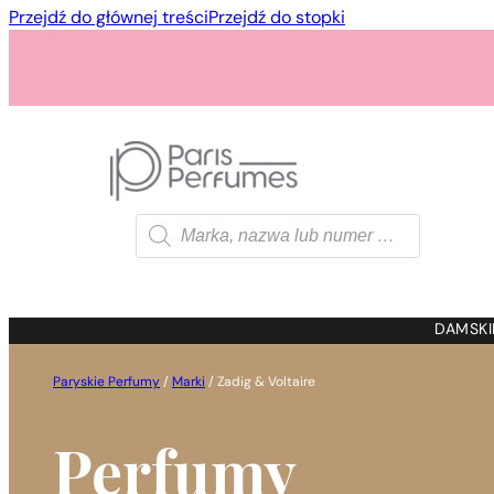
Przejdź do głównej treści
Przejdź do stopki
Wyszukiwarka
produktów
1 - 3 szt.
4 szt. za
1 gros
DAMSKI
Paryskie Perfumy
/
Marki
/
Zadig & Voltaire
Perfumy