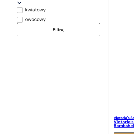
kwiatowy
Typ zapachu
owocowy
Filtruj
Victoria's S
Victoria’s
Bombshel