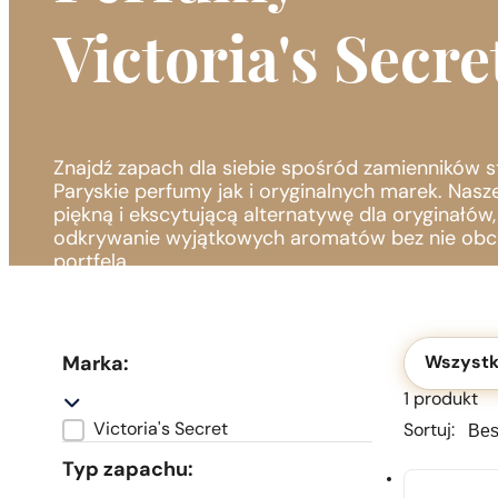
1 - 3 szt.
4 szt. za
1 gros
Victoria's Secre
Znajdź zapach dla siebie spośród zamienników 
Paryskie perfumy jak i oryginalnych marek. Nasz
piękną i ekscytującą alternatywę dla oryginałów
odkrywanie wyjątkowych aromatów bez nie obc
portfela.
Okolicznoś
Marka:
Wszystk
1 produkt
Sortu
Sortu
Victoria's Secret
Sortuj:
Marka
Typ zapachu: