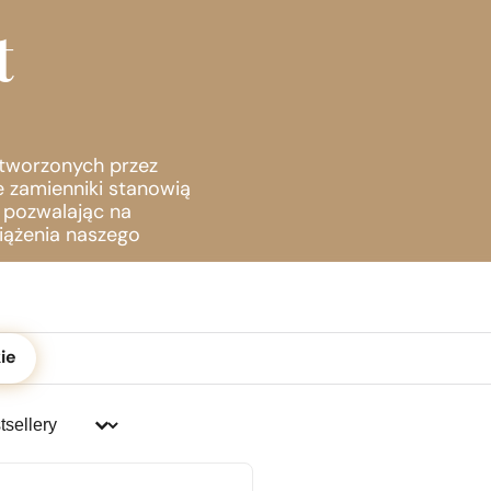
z!
t
stworzonych przez
e zamienniki stanowią
, pozwalając na
iążenia naszego
ć
ie
j:
j: