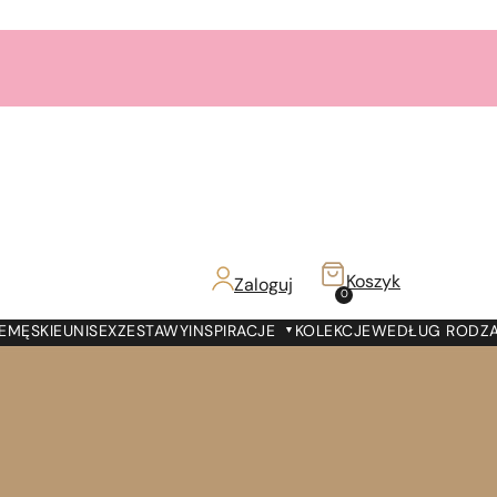
Dostawa DPD PickUP za
6,99zł!
Zamów do 19:00 -
Dostawa jutro!
7000 prezentów
na
7 urodziny
Paris Perfumes!
Bestsellery
3+1
gratis
Koszyk
Zaloguj
z!
0
Dostawa DPD PickUP za
6,99zł!
E
MĘSKIE
UNISEX
ZESTAWY
INSPIRACJE
KOLEKCJE
WEDŁUG RODZ
Zamów do 19:00 -
Dostawa jutro!
7000 prezentów
na
7 urodziny
Paris Perfumes!
Bestsellery
3+1
gratis