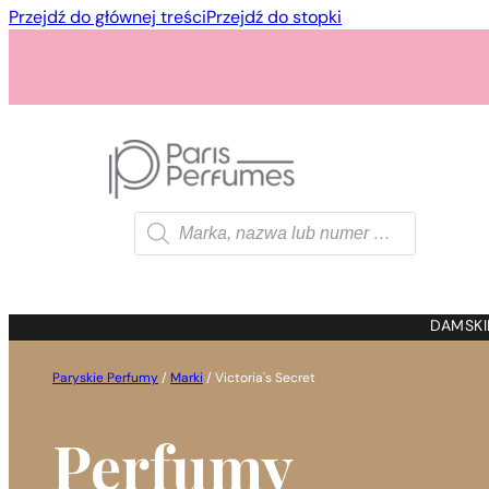
Przejdź do głównej treści
Przejdź do stopki
Wyszukiwarka
produktów
1 - 3 szt.
4 szt. za
1 gros
DAMSKI
Paryskie Perfumy
/
Marki
/
Victoria's Secret
Perfumy