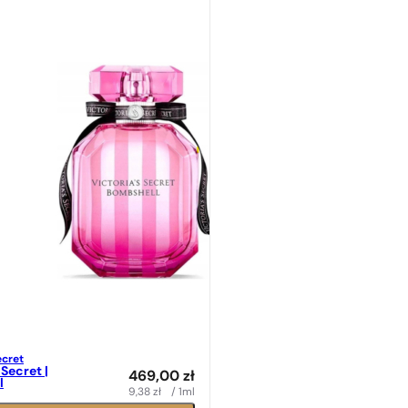
ecret
 Secret |
469,00
zł
l
9,38
zł
/ 1ml