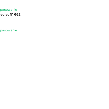
opasowanie
 Secret
N° 662
opasowanie