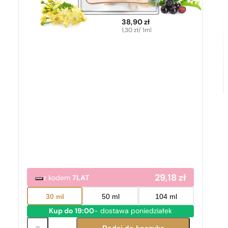
38,90
zł
1,30
zł
/ 1ml
29,18
zł
z kodem
7LAT
30 ml
50 ml
104 ml
Kup do 19:00
- dostawa poniedziałek