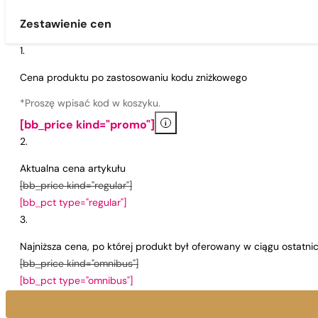
Zestawienie cen
Cena produktu po zastosowaniu kodu zniżkowego
*Proszę wpisać kod w koszyku.
i
[bb_price kind="promo"]
Aktualna cena artykułu
[bb_price kind="regular"]
[bb_pct type="regular"]
Najniższa cena, po której produkt był oferowany w ciągu ostatn
[bb_price kind="omnibus"]
[bb_pct type="omnibus"]