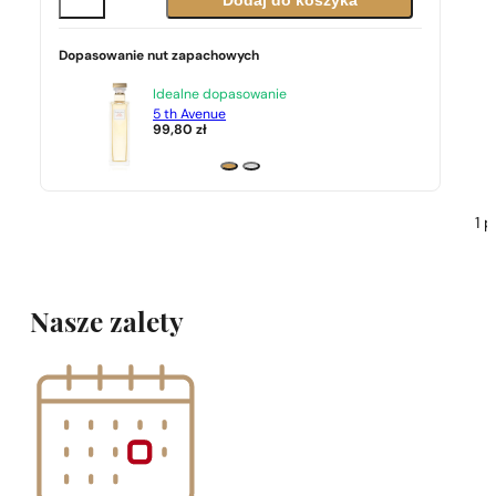
Dodaj do koszyka
Dopasowanie nut zapachowych
Idealne dopasowanie
5 th Avenue
99,80
zł
1 
Nasze zalety