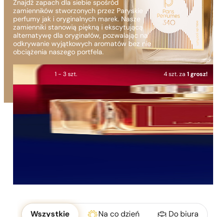
Znajdź zapach dla siebie spośród
zamienników stworzonych przez Paryskie
perfumy jak i oryginalnych marek. Nasze
zamienniki stanowią piękną i ekscytującą
alternatywę dla oryginałów, pozwalając na
odkrywanie wyjątkowych aromatów bez nie
obciążenia naszego portfela.
1 - 3 szt.
4 szt. za
1 grosz!
Okoliczność
Wszystkie
Na co dzień
Do biura