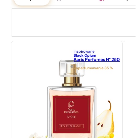
Inspirowane
Black Opium
Paris Perfumes N° 250
Zaperfumowanie 35 %