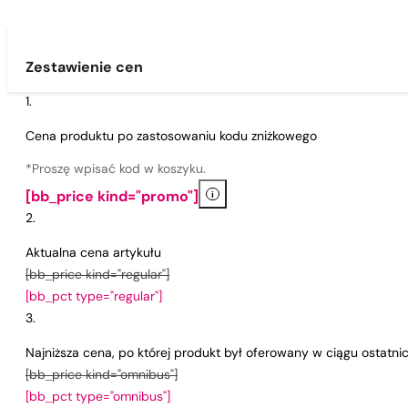
Zestawienie cen
Cena produktu po zastosowaniu kodu zniżkowego
*Proszę wpisać kod w koszyku.
i
[bb_price kind="promo"]
Aktualna cena artykułu
[bb_price kind="regular"]
[bb_pct type="regular"]
Najniższa cena, po której produkt był oferowany w ciągu ostatn
[bb_price kind="omnibus"]
[bb_pct type="omnibus"]