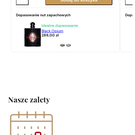
Dodaj do koszyka
Dopasowanie nut zapachowych
Dopa
Idealne dopasowanie
Black Opium
289,00
zł
Nasze zalety