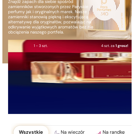
Znajdź zapach dla siebie spośród
zamienników stworzonych przez Paryskie
perfumy jak i oryginalnych marek. Nasze
zamienniki stanowią piękną i ekscytującą
alternatywę dla oryginałów, pozwalając na
odkrywanie wyjątkowych aromatów bez nie
obciążenia naszego portfela.
1 - 3 szt.
4 szt. za
1 grosz!
Okoliczność
Wszystkie
Na wieczór
Na randkę